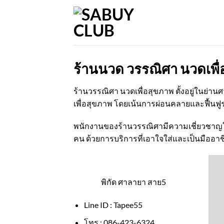
Skip
to
content
ร้านนวด วรรณิศา นวดเพื
ร้านวรรณิศา นวดเพื่อสุขภาพ ตั้งอยู่ในย่
เพื่อสุขภาพ โดยเน้นการผ่อนคลายและฟื้นฟู
พนักงานของร้านวรรณิศามีความเชี่ยวชาญ
คน ด้วยการบริการที่เอาใจใส่และเป็นมืออาช
พิกัด ศาลายา สาย5
Line ID : Tapee55
โทร : 086-423-6324