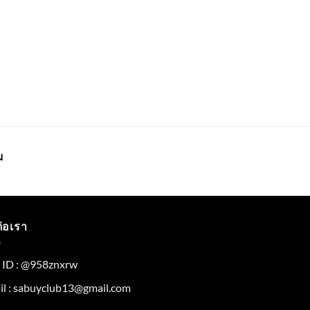
ม
ต่อเรา
e ID : @958znxrw
l :
sabuyclub13@gmail.com