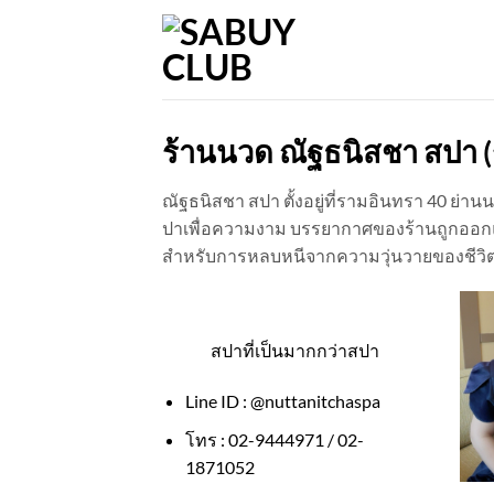
Skip
to
content
ร้านนวด ณัฐธนิสชา สปา (
ณัฐธนิสชา สปา ตั้งอยู่ที่รามอินทรา 40 ย
ปาเพื่อความงาม บรรยากาศของร้านถูกออกแบ
สำหรับการหลบหนีจากความวุ่นวายของชีวิตป
สปาที่เป็นมากกว่าสปา
Line ID : @nuttanitchaspa
โทร : 02-9444971 / 02-
1871052