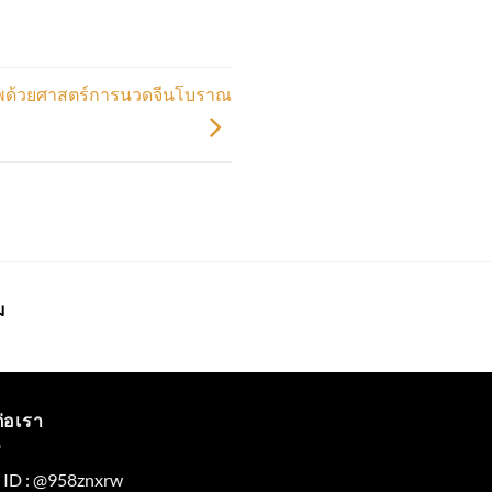
าพด้วยศาสตร์การนวดจีนโบราณ
ม
ต่อเรา
e ID : @958znxrw